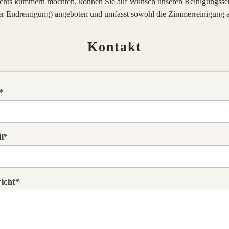
ichts kümmern möchten, können Sie auf Wunsch unseren Reinigungsse
 der Endreinigung) angeboten und umfasst sowohl die Zimmerreinigung
Kontakt
*
l*
icht*